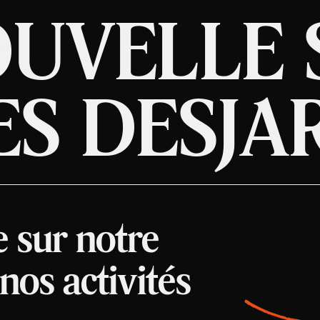
OUVELLE 
ES DESJA
e sur notre
os activités