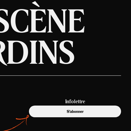
SCÈNE
RDINS
Infolettre
S'abonner