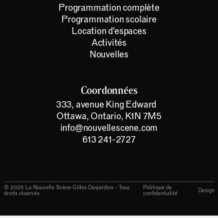
Programmation complète
Programmation scolaire
Location d'espaces
Activités
Nouvelles
Coordonnées
333, avenue King Edward
Ottawa, Ontario, K1N 7M5
info@nouvellescene.com
613 241-2727
©
2026
La Nouvelle Scène Gilles Desjardins - Tous
Politique de
Design
droits réservés.
confidentialité