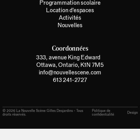
Programmation scolaire
Location d'espaces
Activités
Nouvelles
Coordonnées
333, avenue King Edward
Ottawa, Ontario, K1N 7M5
info@nouvellescene.com
613 241-2727
©
2026
La Nouvelle Scène Gilles Desjardins - Tous
Politique de
Design
droits réservés.
confidentialité