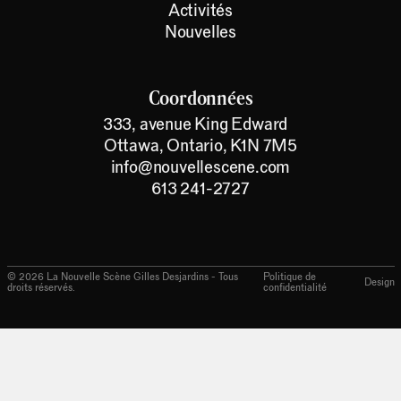
Activités
Nouvelles
Coordonnées
333, avenue King Edward
Ottawa, Ontario, K1N 7M5
info@nouvellescene.com
613 241-2727
©
2026
La Nouvelle Scène Gilles Desjardins - Tous
Politique de
Design
droits réservés.
confidentialité