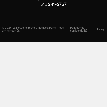
613 241-2727
©
2026
La Nouvelle Scène Gilles Desjardins - Tous
Politique de
Design
droits réservés.
confidentialité