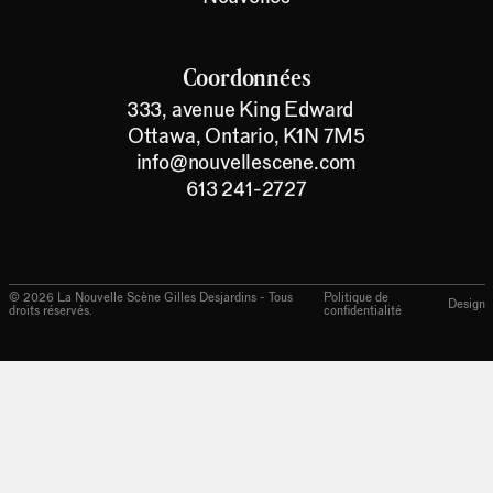
Coordonnées
333, avenue King Edward
Ottawa, Ontario, K1N 7M5
info@nouvellescene.com
613 241-2727
©
2026
La Nouvelle Scène Gilles Desjardins - Tous
Politique de
Design
droits réservés.
confidentialité