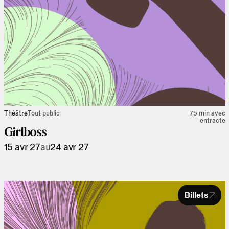
Théâtre
Tout public
75 min avec
entracte
Girlboss
15 avr 27
au
24 avr 27
Billets