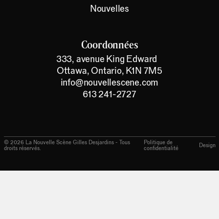
Nouvelles
Coordonnées
333, avenue King Edward
Ottawa, Ontario, K1N 7M5
info@nouvellescene.com
613 241-2727
©
2026
La Nouvelle Scène Gilles Desjardins - Tous
Politique de
Design
droits réservés.
confidentialité