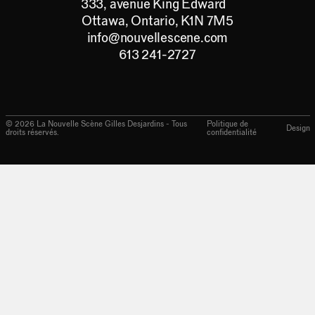
333, avenue King Edward
Ottawa, Ontario, K1N 7M5
info@nouvellescene.com
613 241-2727
©
2026
La Nouvelle Scène Gilles Desjardins - Tous
Politique de
Design
droits réservés.
confidentialité