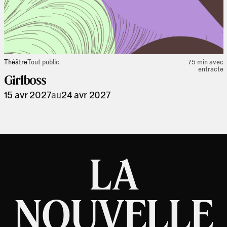
Théâtre
Tout public
75 min avec
entracte
Girlboss
15 avr 2027
au
24 avr 2027
LA
NOUVELLE