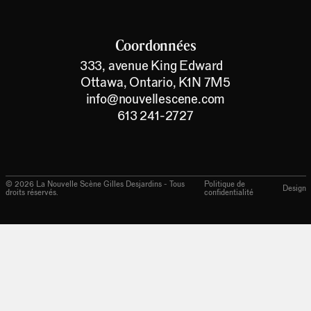
Coordonnées
333, avenue King Edward
Ottawa, Ontario, K1N 7M5
info@nouvellescene.com
613 241-2727
©
2026
La Nouvelle Scène Gilles Desjardins - Tous
Politique de
Design
droits réservés.
confidentialité